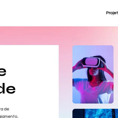
Proje
e
de
ra de
ajamento,